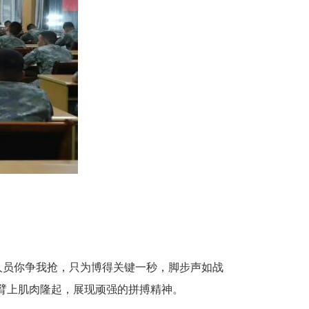
人员你争我抢，只为博得关键一秒，脚步声如战
臂上肌肉隆起，展现顽强的拼搏精神。